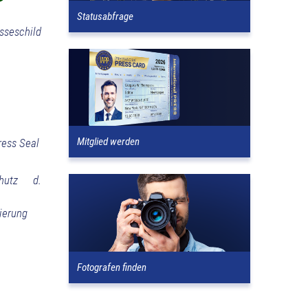
Statusabfrage
sseschild
Mitglied werden
ress Seal
chutz d.
ierung
Fotografen finden