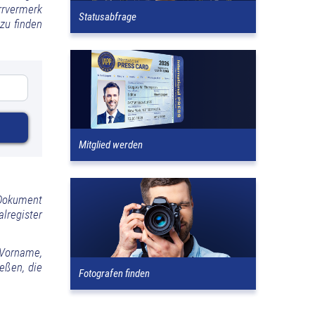
rrvermerk
Statusabfrage
zu finden
Mitglied werden
 Dokument
lregister
(Vorname,
eßen, die
Fotografen finden