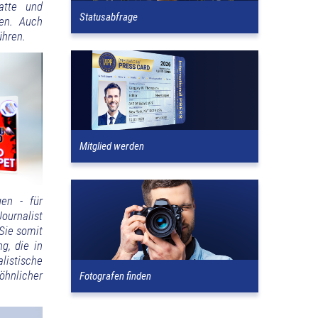
atte und
Statusabfrage
sen. Auch
ühren.
Mitglied werden
gen - für
ournalist
 Sie somit
g, die in
listische
öhnlicher
Fotografen finden