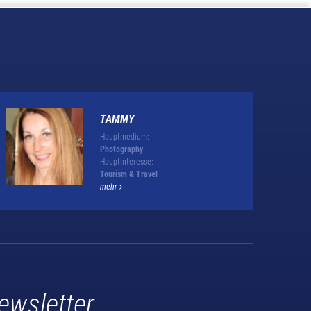
TAMMY
Hauptmedium:
Photography
Hauptinteresse:
Tourism & Travel
mehr
ewsletter