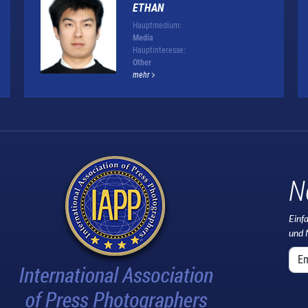
ETHAN
Hauptmedium:
Media
Hauptinteresse:
Other
mehr
N
Einf
und 