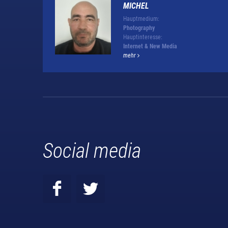
MICHEL
Hauptmedium:
Photography
Hauptinteresse:
Internet & New Media
mehr
Social media