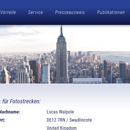
Vorteile
Service
Presseausweis
Publikationen
P. für Fotostrecken:
 Nachname:
Lucas Walpole
rt:
DE12 7RN / Swadlincote
United Kingdom