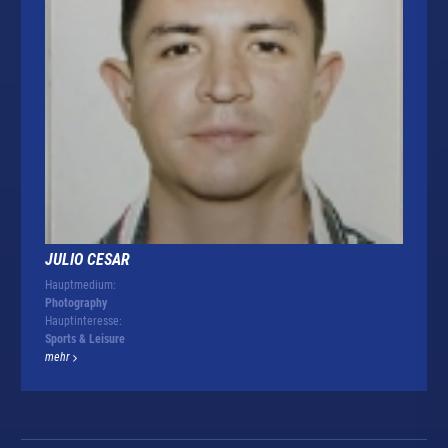
JULIO CESAR
Hauptmedium:
Photography
Hauptinteresse:
Sports & Leisure
mehr